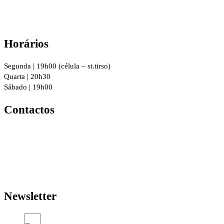
Horários
Segunda | 19h00 (célula – st.tirso)
Quarta | 20h30
Sábado | 19h00
Contactos
R. 8 de Dezembro 294, 4760-016
Vila Nova de Famalicão
geral@igrejacristafamalicao.pt
910 417 802
Newsletter