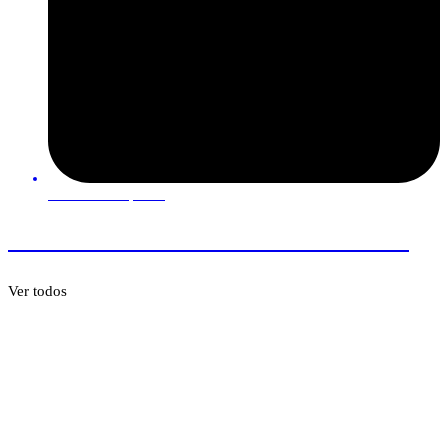
21 de Outubro, 2025
A Mulher Virtuosa e o Olhar Redimido
Ver todos