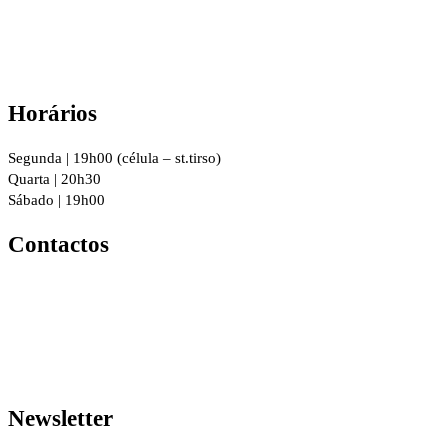
Horários
Segunda | 19h00 (célula – st.tirso)
Quarta | 20h30
Sábado | 19h00
Contactos
R. 8 de Dezembro 294, 4760-016
Vila Nova de Famalicão
geral@igrejacristafamalicao.pt
910 417 802
Newsletter