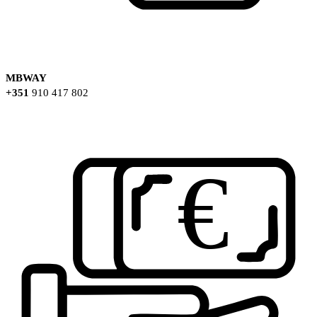
MBWAY
+351
910 417 802
€