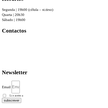
Segunda | 19h00 (célula – st.tirso)
Quarta | 20h30
Sábado | 19h00
Contactos
R. 8 de Dezembro 294, 4760-016
Vila Nova de Famalicão
geral@igrejacristafamalicao.pt
910 417 802
Newsletter
Email
Li e aceito a
Política de privacidade
subscrever