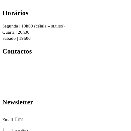
Horários
Segunda | 19h00 (célula – st.tirso)
Quarta | 20h30
Sábado | 19h00
Contactos
R. 8 de Dezembro 294, 4760-016
Vila Nova de Famalicão
geral@igrejacristafamalicao.pt
910 417 802
Newsletter
Email
Li e aceito a
Política de privacidade