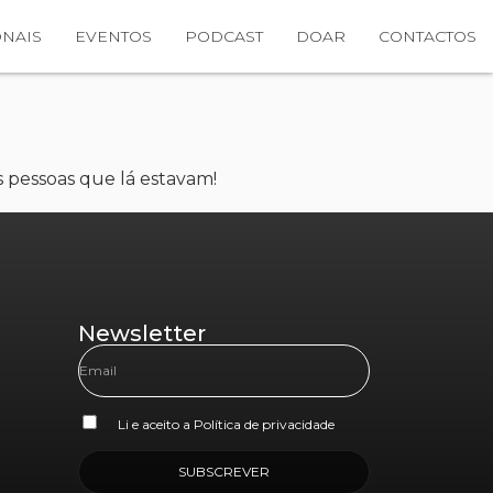
NAIS
EVENTOS
PODCAST
DOAR
CONTACTOS
s pessoas que lá estavam!
Newsletter
Li e aceito a
Política de privacidade
SUBSCREVER