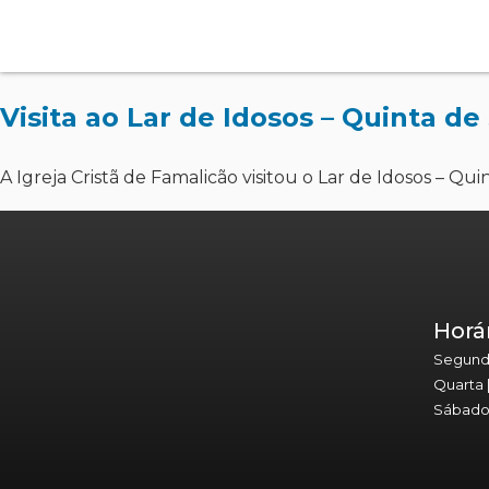
Visita ao Lar de Idosos – Quinta d
A Igreja Cristã de Famalicão visitou o Lar de Idosos – 
Horá
Segunda 
Quarta 
Sábado 