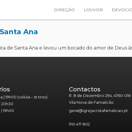
DIREÇÃO
LOUVOR
DEVOCIO
e Santa Ana
Quinta de Santa Ana e levou um bocado do amor de Deus à
rios
Contactos
R. 8 de Dezembro 294, 4760-016
| 19h00 (célula – st.tirso)
Vila Nova de Famalicão
| 20h30
| 19h00
geral@igrejacristafamalicao.pt
910 417 802