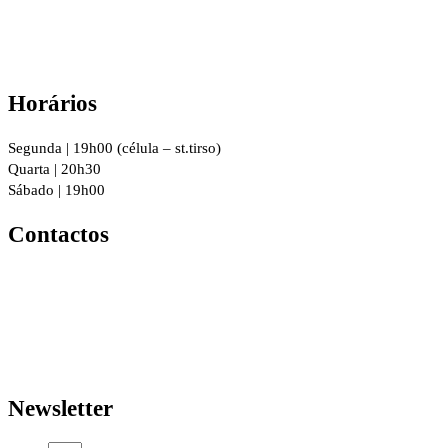
Horários
Segunda | 19h00 (célula – st.tirso)
Quarta | 20h30
Sábado | 19h00
Contactos
R. 8 de Dezembro 294, 4760-016
Vila Nova de Famalicão
geral@igrejacristafamalicao.pt
910 417 802
Newsletter