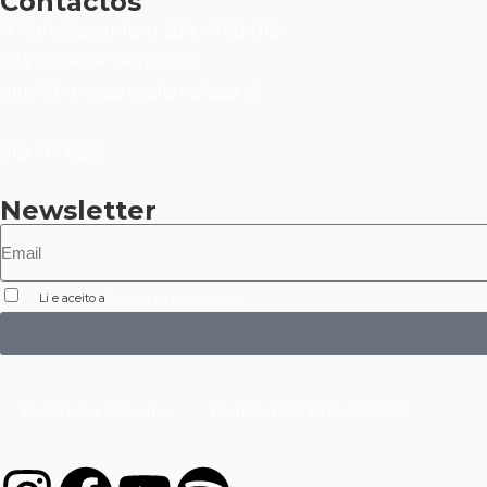
Contactos
R. 8 de Dezembro 294, 4760-016
Vila Nova de Famalicão
geral@igrejacristafamalicao.pt
910 417 802
Newsletter
Li e aceito a
Política de privacidade
Pesquisa Google
Política de privacidade