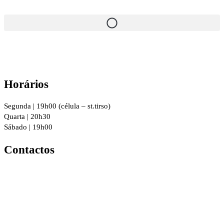
Horários
Segunda | 19h00 (célula – st.tirso)
Quarta | 20h30
Sábado | 19h00
Contactos
R. 8 de Dezembro 294, 4760-016
Vila Nova de Famalicão
geral@igrejacristafamalicao.pt
910 417 802