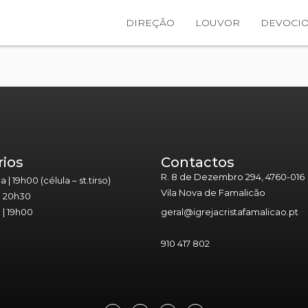
DIREÇÃO
LOUVOR
DEVOCIO
rios
Contactos
R. 8 de Dezembro 294, 4760-016
| 19h00 (célula – st.tirso)
Vila Nova de Famalicão
| 20h30
| 19h00
geral@igrejacristafamalicao.pt
910 417 802