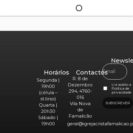
Newsle
Horários
Contactos
R. 8 de
Segunda |
Dezembro
Li e aceito a
19h00
Política de
294, 4760-
(célula –
privacidade
016
st.tirso)
Vila Nova
SUBSCREVER
Quarta |
de
20h30
Famalicão
Sábado |
19h00
geral@igrejacristafamalicao.p