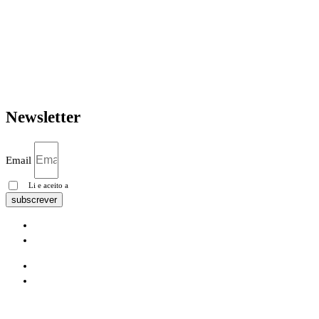
R. 8 de Dezembro 294, 4760-016
Vila Nova de Famalicão
geral@igrejacristafamalicao.pt
910 417 802
Newsletter
Email
Li e aceito a
Política de privacidade
subscrever
Pesquisa Google
Política de privacidade
Pesquisa Google
Política de privacidade
Instagram