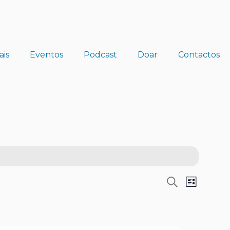
ais
Eventos
Podcast
Doar
Contactos
Pesquisar
Navega
Navegaçã
Lista
de
de
visualiz
pesquisa