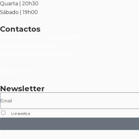
Quarta | 20h30
Sábado | 19h00
Contactos
R. 8 de Dezembro 294, 4760-016
Vila Nova de Famalicão
geral@igrejacristafamalicao.pt
910 417 802
Newsletter
Li e aceito a
Política de privacidade