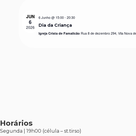
JUN
6 Junho @ 15:00
-
20:30
6
Dia da Criança
2026
Rua 8 de dezembro 294, Vila Nova d
Igreja Crista de Famalicão
Horários
Segunda | 19h00 (célula – st.tirso)