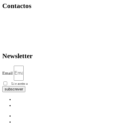
Contactos
R. 8 de Dezembro 294, 4760-016
Vila Nova de Famalicão
geral@igrejacristafamalicao.pt
910 417 802
Newsletter
Email
Li e aceito a
Política de privacidade
subscrever
Pesquisa Google
Política de privacidade
Pesquisa Google
Política de privacidade