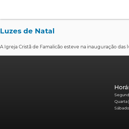
Luzes de Natal
A Igreja Cristã de Famalicão esteve na inauguração das
Horá
Segunda 
Quarta 
Sábado 