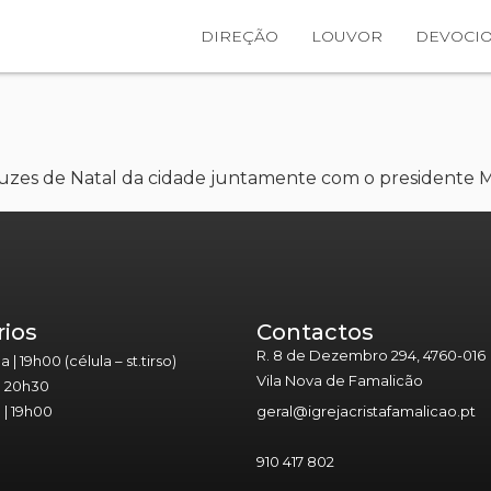
DIREÇÃO
LOUVOR
DEVOCIO
 luzes de Natal da cidade juntamente com o presidente M
rios
Contactos
R. 8 de Dezembro 294, 4760-016
| 19h00 (célula – st.tirso)
Vila Nova de Famalicão
| 20h30
| 19h00
geral@igrejacristafamalicao.pt
910 417 802