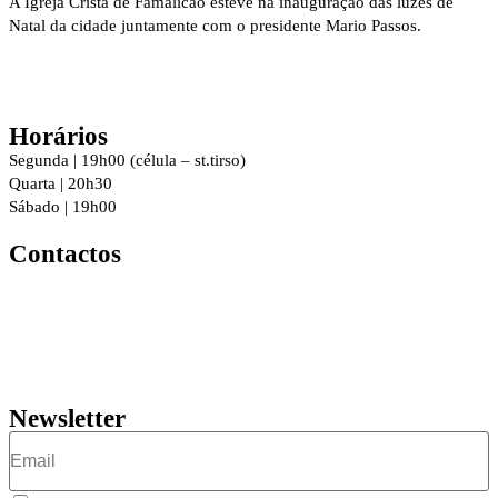
A Igreja Cristã de Famalicão esteve na inauguração das luzes de
Natal da cidade juntamente com o presidente Mario Passos.
Horários
Segunda | 19h00 (célula – st.tirso)
Quarta | 20h30
Sábado | 19h00
Contactos
R. 8 de Dezembro 294, 4760-016
Vila Nova de Famalicão
geral@igrejacristafamalicao.pt
910 417 802
Newsletter