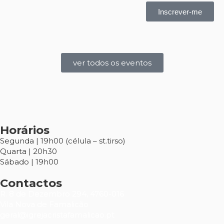
Inscrever-me
ver todos os eventos
Horários
Segunda | 19h00 (célula – st.tirso)
Quarta | 20h30
Sábado | 19h00
Contactos
R. 8 de Dezembro 294, 4760-016
Vila Nova de Famalicão
geral@igrejacristafamalicao.pt