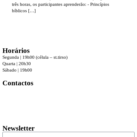
três horas, os participantes aprenderão: - Princípios
bíblicos […]
Horários
Segunda | 19h00 (célula – st.tirso)
Quarta | 20h30
Sábado | 19h00
Contactos
R. 8 de Dezembro 294, 4760-016
Vila Nova de Famalicão
geral@igrejacristafamalicao.pt
910 417 802
Newsletter