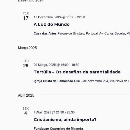
TER
17
17 Dezembro, 2024 @ 21:00
-
22:30
A Luz do Mundo
Parque de Sinçães, Portugal, Av. Carlos Bacelar, V
Casa das Artes
Março 2025
SÁB
29
29 Março, 2025 @ 16:00
-
19:30
Tertúlia – Os desafios da parentalidade
Rua 8 de dezembro 294, Vila Nova de F
Igreja Crista de Famalicão
Abril 2025
SEX
4
4 Abril, 2025 @ 21:30
-
23:30
Cristianismo, ainda importa?
Fundaçao Cupertino de Miranda