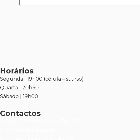
Horários
Segunda | 19h00 (célula – st.tirso)
Quarta | 20h30
Sábado | 19h00
Contactos
R. 8 de Dezembro 294, 4760-016
Vila Nova de Famalicão
geral@igrejacristafamalicao.pt