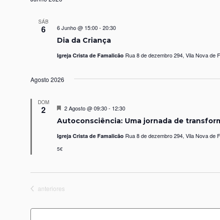
SÁB
6
6 Junho @ 15:00
-
20:30
Dia da Criança
Rua 8 de dezembro 294, Vila Nova de F
Igreja Crista de Famalicão
Agosto 2026
DOM
Destaque
2
2 Agosto @ 09:30
-
12:30
Autoconsciência: Uma jornada de transfo
Rua 8 de dezembro 294, Vila Nova de F
Igreja Crista de Famalicão
5€
Eventos
anteriores