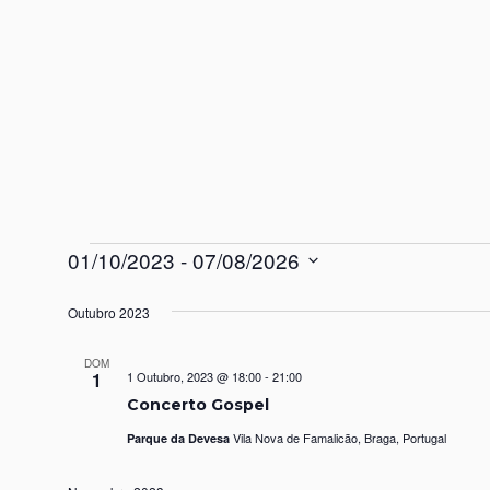
01/10/2023
 - 
07/08/2026
Selecione
Outubro 2023
a
data.
DOM
1
1 Outubro, 2023 @ 18:00
-
21:00
Concerto Gospel
Vila Nova de Famalicão, Braga, Portugal
Parque da Devesa