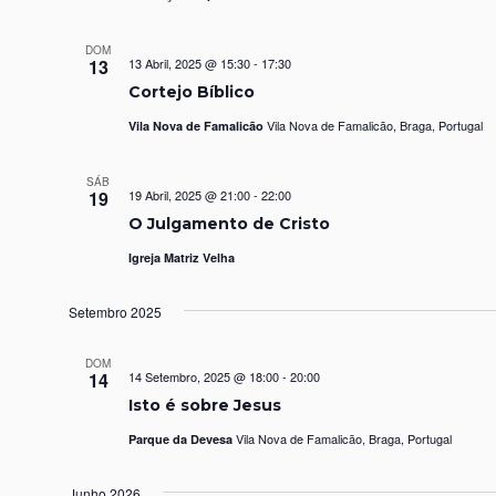
DOM
13
13 Abril, 2025 @ 15:30
-
17:30
Cortejo Bíblico
Vila Nova de Famalicão, Braga, Portugal
Vila Nova de Famalicão
SÁB
19
19 Abril, 2025 @ 21:00
-
22:00
O Julgamento de Cristo
Igreja Matriz Velha
Setembro 2025
DOM
14
14 Setembro, 2025 @ 18:00
-
20:00
Isto é sobre Jesus
Vila Nova de Famalicão, Braga, Portugal
Parque da Devesa
Junho 2026