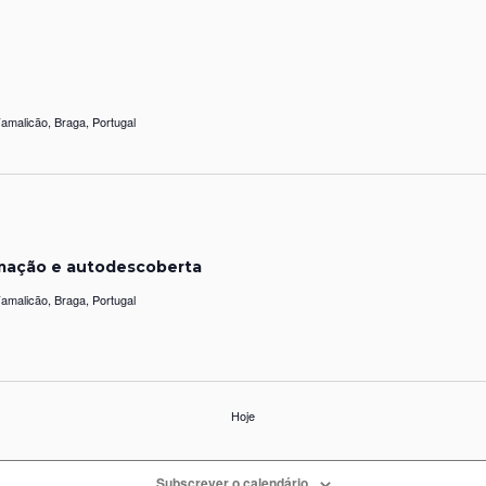
amalicão, Braga, Portugal
rmação e autodescoberta
amalicão, Braga, Portugal
Hoje
Subscrever o calendário