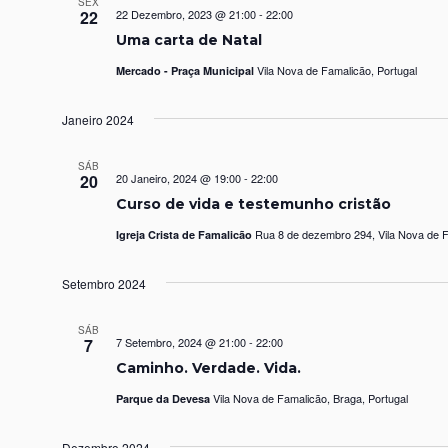
SEX
22
22 Dezembro, 2023 @ 21:00
-
22:00
Uma carta de Natal
Vila Nova de Famalicão, Portugal
Mercado - Praça Municipal
Janeiro 2024
SÁB
20
20 Janeiro, 2024 @ 19:00
-
22:00
Curso de vida e testemunho cristão
Rua 8 de dezembro 294, Vila Nova de F
Igreja Crista de Famalicão
Setembro 2024
SÁB
7
7 Setembro, 2024 @ 21:00
-
22:00
Caminho. Verdade. Vida.
Vila Nova de Famalicão, Braga, Portugal
Parque da Devesa
Dezembro 2024