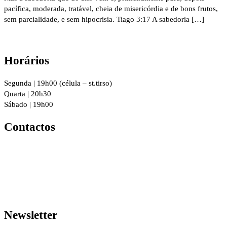
pacífica, moderada, tratável, cheia de misericórdia e de bons frutos,
sem parcialidade, e sem hipocrisia. Tiago 3:17 A sabedoria […]
Horários
Segunda | 19h00 (célula – st.tirso)
Quarta | 20h30
Sábado | 19h00
Contactos
R. 8 de Dezembro 294, 4760-016
Vila Nova de Famalicão
geral@igrejacristafamalicao.pt
910 417 802
Newsletter